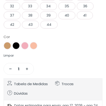
32
33
34
35
36
37
38
39
40
41
42
43
44
Cor
Limpar
Tabela de Medidas
Trocas
Dúvidas
Datas estimadas para envio: ago 17, 2026 - ago 24,