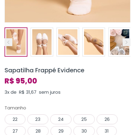
Sapatilha Frappé Evidence
R$
95,00
3x de
R$
31,67
sem juros
Tamanho
22
23
24
25
26
27
28
29
30
31