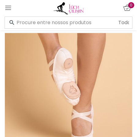
0
Entrar
Lembre de mim
Esqueceu a senha?
CONECTE-SE
CRIAR UMA CONTA