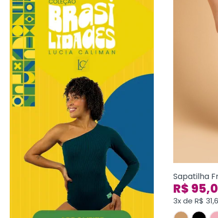
Sapatilha 
R$
95,
3x de
R$
31,