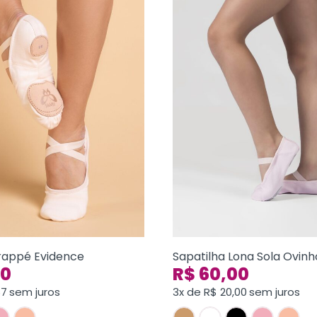
Frappé Evidence
Sapatilha Lona Sola Ovinh
00
R$
60,00
67
sem juros
3x de
R$
20,00
sem juros