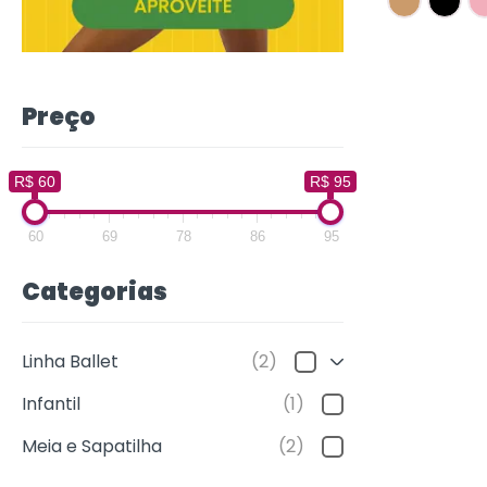
Preço
R$ 60
R$ 95
60
69
78
86
95
Categorias
Linha Ballet
(2)
Infantil
(1)
Meia e Sapatilha
(2)