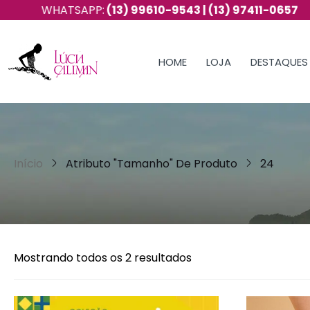
HATSAPP:
(13) 99610-9543 | (13) 97411-0657
HOME
LOJA
DESTAQUES
Início
Atributo "Tamanho" De Produto
24
Mostrando todos os 2 resultados