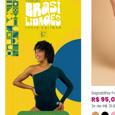
Sapatilha 
R$
95,
3x de
R$
31,