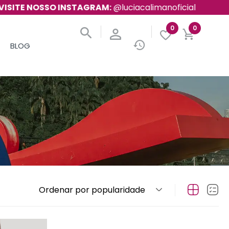
OSSO INSTAGRAM:
@luciacalimanoficial
R. L
0
0
BLOG
Ordenar por popularidade