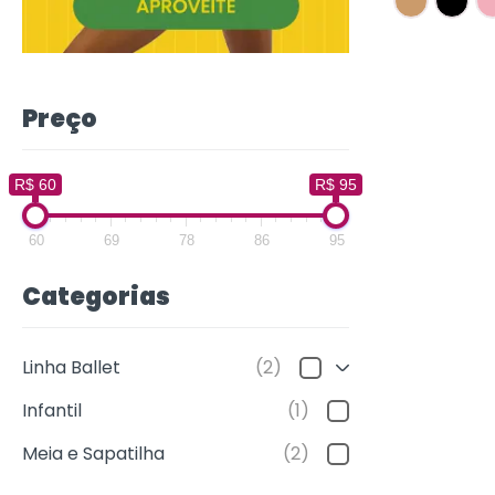
Preço
R$ 60
R$ 95
60
69
78
86
95
Categorias
Linha Ballet
(2)
Infantil
(1)
Meia e Sapatilha
(2)