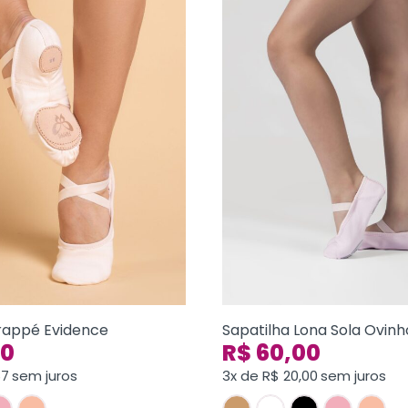
Frappé Evidence
Sapatilha Lona Sola Ovinh
00
R$
60,00
67
sem juros
3x de
R$
20,00
sem juros