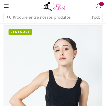
0
Entrar
DESTAQUE
Lembre de mim
Esqueceu a senha?
CONECTE-SE
CRIAR UMA CONTA