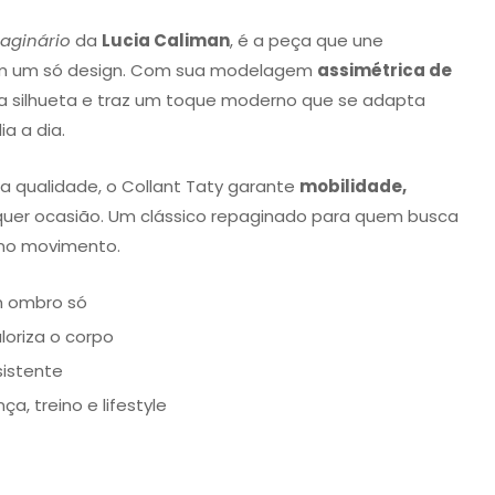
aginário
da
Lucia Caliman
, é a peça que une
 em um só design. Com sua modelagem
assimétrica de
za a silhueta e traz um toque moderno que se adapta
a a dia.
a qualidade, o Collant Taty garante
mobilidade,
uer ocasião. Um clássico repaginado para quem busca
 no movimento.
m ombro só
loriza o corpo
sistente
ça, treino e lifestyle