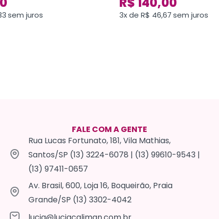
0
R$
140,00
33
sem juros
3x de
R$
46,67
sem juros
FALE COM A GENTE
Rua Lucas Fortunato, 181, Vila Mathias,
Santos/SP (13) 3224-6078 | (13) 99610-9543 |
(13) 97411-0657
Av. Brasil, 600, Loja 16, Boqueirão, Praia
Grande/SP (13) 3302-4042
lucia@luciacaliman.com.br