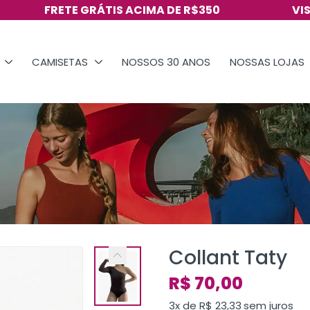
GRÁTIS ACIMA DE R$350
VISITE NOSSO INS
CAMISETAS
NOSSOS 30 ANOS
NOSSAS LOJAS
Collant Taty
R$
70,00
3x de
R$
23,33
sem juros