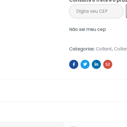
Consulte o frete e o pra
Não sei meu cep
Categorias:
Collant
,
Colla