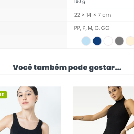
160 g
22 × 14 × 7 cm
PP
,
P
,
M
,
G
,
GG
Você também pode gostar…
UE