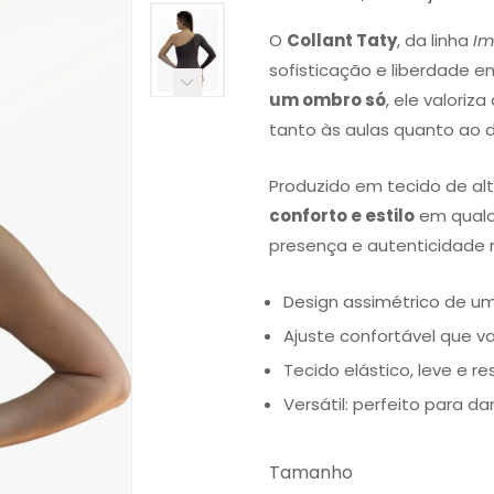
O
Collant Taty
, da linha
Im
sofisticação e liberdade
um ombro só
, ele valori
tanto às aulas quanto ao di
Produzido em tecido de alt
conforto e estilo
em qualq
presença e autenticidade
Design assimétrico de u
Ajuste confortável que va
Tecido elástico, leve e re
Versátil: perfeito para dan
Tamanho