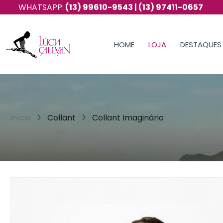
(13) 99610-9543 | (13) 97411-0657
FRETE 
HOME
LOJA
DESTAQUES
Início
Collant
Collant Imaginário