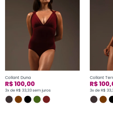
Collant Duna
Collant Ter
R$
100,00
R$
100,
3x de
R$
33,33
sem juros
3x de
R$
33,