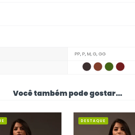
PP
,
P
,
M
,
G
,
GG
Você também pode gostar…
UE
DESTAQUE