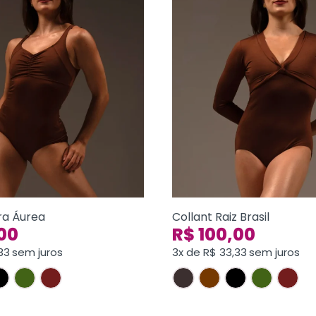
ra Áurea
Collant Raiz Brasil
00
R$
100,00
33
sem juros
3x de
R$
33,33
sem juros