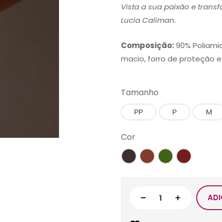
Vista a sua paixão e trans
Lucia Caliman.
Composição:
90% Poliamid
macio, forro de proteção e
Tamanho
PP
P
M
Cor
ADI