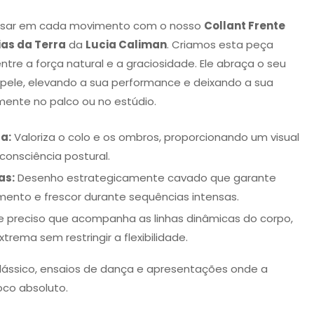
pulsar em cada movimento com o nosso
Collant Frente
as da Terra
da
Lucia Caliman
. Criamos esta peça
tre a força natural e a graciosidade. Ele abraça o seu
ele, elevando a sua performance e deixando a sua
remente no palco ou no estúdio.
a:
Valoriza o colo e os ombros, proporcionando um visual
consciência postural.
as:
Desenho estrategicamente cavado que garante
mento e frescor durante sequências intensas.
 preciso que acompanha as linhas dinâmicas do corpo,
rema sem restringir a flexibilidade.
 clássico, ensaios de dança e apresentações onde a
oco absoluto.