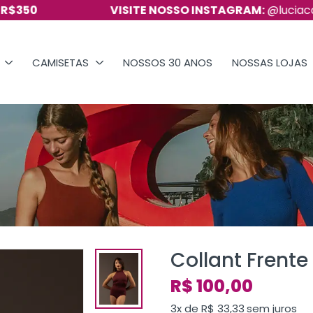
VISITE NOSSO INSTAGRAM:
@luciacalimanoficial
CAMISETAS
NOSSOS 30 ANOS
NOSSAS LOJAS
Collant Frent
R$
100,00
3x de
R$
33,33
sem juros