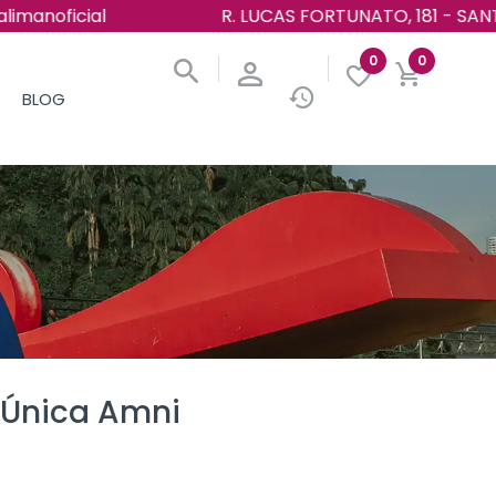
R. LUCAS FORTUNATO, 181 - SANTOS/SP
0
0
BLOG
e Única Amni