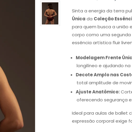
Sinta a energia da terra 
Única
da
Coleção Essênci
para quem busca a união en
corpo como uma segunda p
essência artística fluir liv
Modelagem Frente Únic
longilíneo e ajudando na 
Decote Amplo nas Cost
total amplitude de movi
Ajuste Anatômico:
Corte
oferecendo segurança ext
Ideal para aulas de ballet
expressão corporal exige f