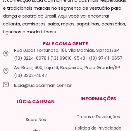
A confecção Lucia Caliman é uma das mais respeitadas
e tradicionais marcas no segmento de vestuário para
dança e teatro do Brasil. Aqui você vai encontrar
collants, camisetas, saias, meias, sapatilhas, acessórios,
figurinos e moda fitness.
FALE COM A GENTE
Rua Lucas Fortunato, 181, Vila Mathias, Santos/SP
(13) 3224-6078 | (13) 99610-9543 | (13) 97411-0657
Av. Brasil, 600, Loja 16, Boqueirão, Praia Grande/SP
(13) 3302-4042
lucia@luciacaliman.com.br
INFORMAÇÕES
LÚCIA CALIMAN
Trocas e Devoluções
Sobre Nós
Política de Privacidade