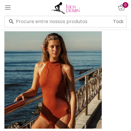
0
Entrar
Lembre de mim
Esqueceu a senha?
CONECTE-SE
CRIAR UMA CONTA