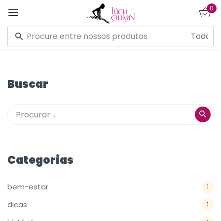
0
Entrar
Buscar
Lembre de mim
Esqueceu a senha?
CONECTE-SE
Categorias
CRIAR UMA CONTA
bem-estar
1
dicas
1