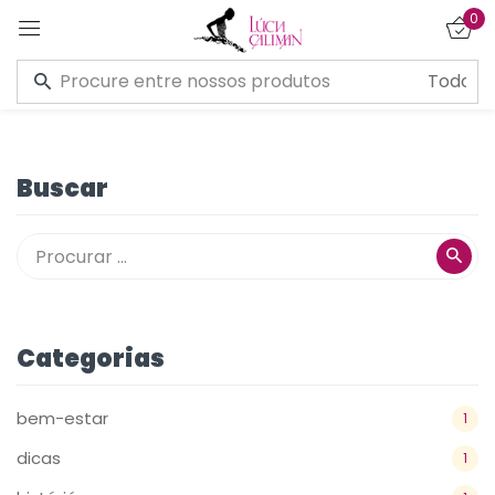
0
Entrar
Buscar
Lembre de mim
Esqueceu a senha?
CONECTE-SE
Categorias
CRIAR UMA CONTA
bem-estar
1
dicas
1