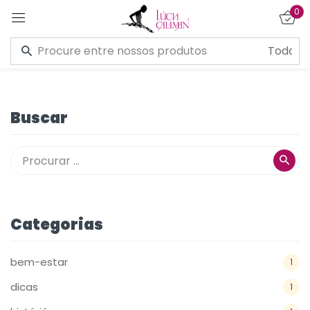
0
Entrar
Buscar
Lembre de mim
Esqueceu a senha?
CONECTE-SE
Categorias
CRIAR UMA CONTA
bem-estar
1
dicas
1