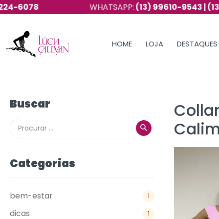
6078
WHATSAPP:
(13) 99610-9543 | (13) 974
HOME
LOJA
DESTAQUES
Buscar
Colla
Cali
Categorias
bem-estar
1
dicas
1