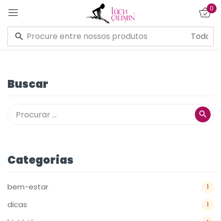
0
Entrar
Buscar
Lembre de mim
Esqueceu a senha?
CONECTE-SE
Categorias
CRIAR UMA CONTA
bem-estar
1
dicas
1