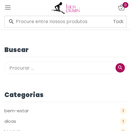
0
Entrar
Buscar
Lembre de mim
Esqueceu a senha?
CONECTE-SE
Categorias
CRIAR UMA CONTA
bem-estar
1
dicas
1