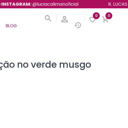
TAGRAM:
@luciacalimanoficial
R. LUCAS FORT
0
0
BLOG
ação no verde musgo