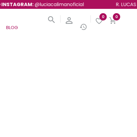
AGRAM:
@luciacalimanoficial
R. LUCAS FORTU
0
0
BLOG