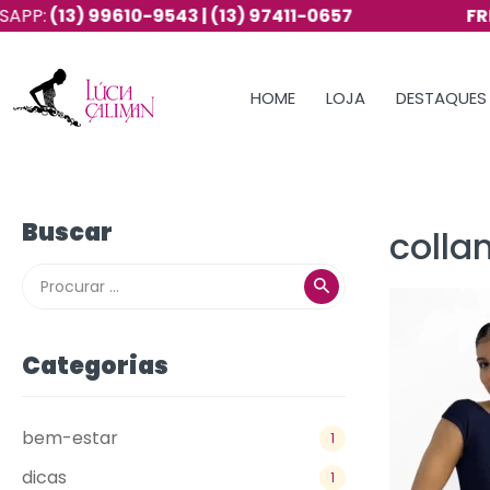
13) 99610-9543 | (13) 97411-0657
FRETE G
HOME
LOJA
DESTAQUES
Buscar
colla
Categorias
bem-estar
1
dicas
1