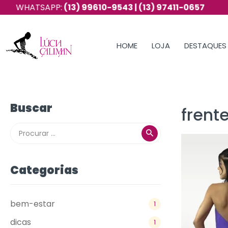
HATSAPP:
(13) 99610-9543 | (13) 97411-0657
HOME
LOJA
DESTAQUES
Buscar
frent
Categorias
bem-estar
1
dicas
1