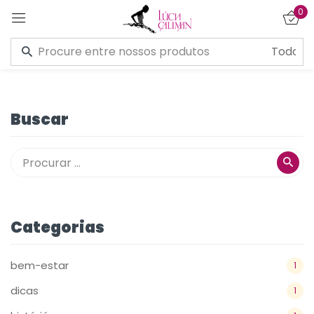
0
Entrar
Buscar
Lembre de mim
Esqueceu a senha?
CONECTE-SE
Categorias
CRIAR UMA CONTA
bem-estar
1
dicas
1