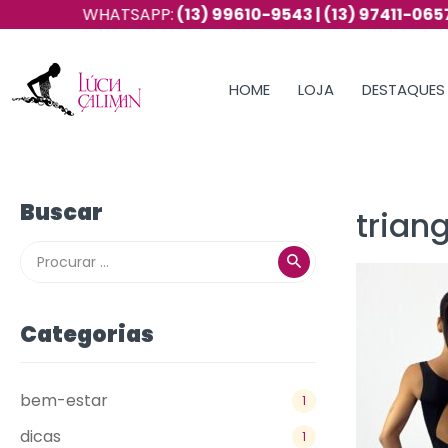
WHATSAPP:
(13) 99610-9543 | (13) 97411-0657
HOME
LOJA
DESTAQUES
Buscar
trian
Categorias
bem-estar
1
dicas
1