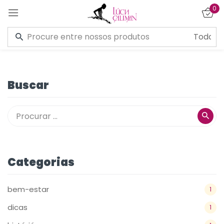
0
Entrar
Buscar
Lembre de mim
Esqueceu a senha?
CONECTE-SE
Categorias
CRIAR UMA CONTA
bem-estar
1
dicas
1