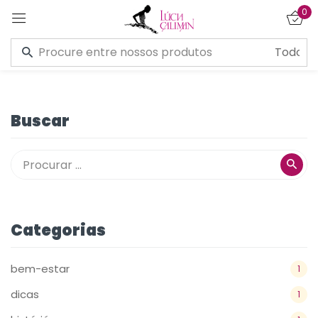
0
Entrar
Buscar
Lembre de mim
Esqueceu a senha?
CONECTE-SE
Categorias
CRIAR UMA CONTA
bem-estar
1
dicas
1