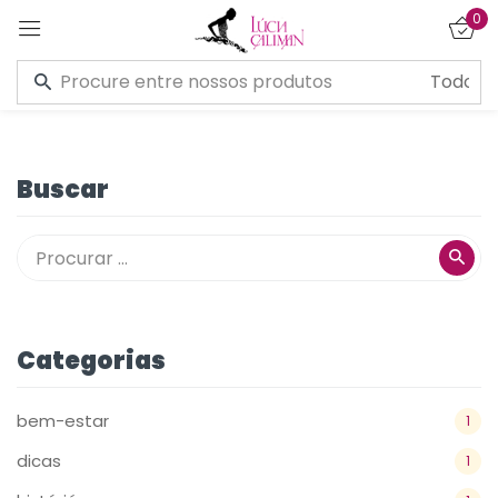
0
Entrar
Buscar
Lembre de mim
Esqueceu a senha?
CONECTE-SE
Categorias
CRIAR UMA CONTA
bem-estar
1
dicas
1