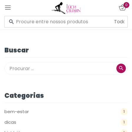
0
Entrar
Buscar
Lembre de mim
Esqueceu a senha?
CONECTE-SE
Categorias
CRIAR UMA CONTA
bem-estar
1
dicas
1