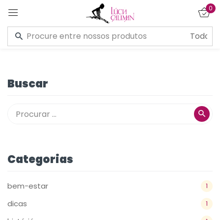
0
Entrar
Buscar
Lembre de mim
Esqueceu a senha?
CONECTE-SE
Categorias
CRIAR UMA CONTA
bem-estar
1
dicas
1