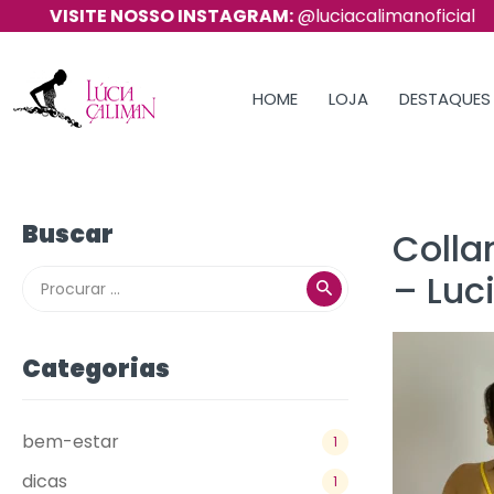
VISITE NOSSO INSTAGRAM:
@luciacalimanoficial
HOME
LOJA
DESTAQUES
Buscar
Colla
– Luc
Categorias
bem-estar
1
dicas
1