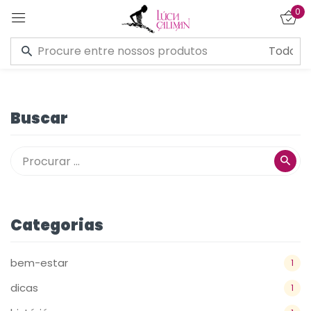
0
Entrar
Buscar
Lembre de mim
Esqueceu a senha?
CONECTE-SE
Categorias
CRIAR UMA CONTA
bem-estar
1
dicas
1