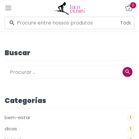
0
Entrar
Buscar
Lembre de mim
Esqueceu a senha?
CONECTE-SE
Categorias
CRIAR UMA CONTA
bem-estar
1
dicas
1