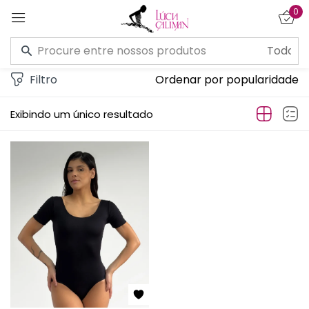
0
Entrar
Filtro
Ordenar por popularidade
Exibindo um único resultado
Lembre de mim
Esqueceu a senha?
CONECTE-SE
CRIAR UMA CONTA