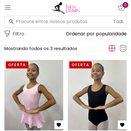
0
Entrar
Filtro
Ordenar por popularidade
Mostrando todos os 3 resultados
OFERTA
OFERTA
Lembre de mim
Esqueceu a senha?
CONECTE-SE
CRIAR UMA CONTA