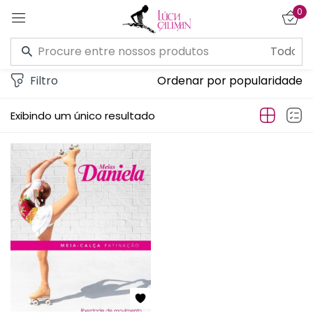
0
Entrar
Filtro
Ordenar por popularidade
Exibindo um único resultado
Lembre de mim
Esqueceu a senha?
CONECTE-SE
CRIAR UMA CONTA