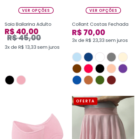
VER OPÇÕES
VER OPÇÕES
Saia Bailarina Adulto
Collant Costas Fechada
R$
40,00
R$
70,00
R$
45,00
3x de
R$
23,33
sem juros
3x de
R$
13,33
sem juros
OFERTA