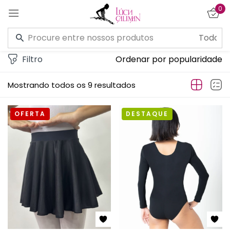
0
Entrar
Filtro
Ordenar por popularidade
Mostrando todos os 9 resultados
OFERTA
DESTAQUE
Lembre de mim
Esqueceu a senha?
CONECTE-SE
CRIAR UMA CONTA