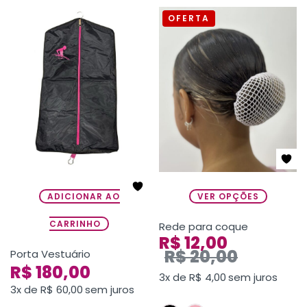
OFERTA
ADICIONAR AO
VER OPÇÕES
CARRINHO
Rede para coque
R$
12,00
R$
20,00
Porta Vestuário
R$
180,00
3x de
R$
4,00
sem juros
3x de
R$
60,00
sem juros