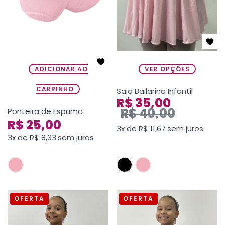
ADICIONAR AO
VER OPÇÕES
CARRINHO
Saia Bailarina Infantil
R$
35,00
R$
40,00
Ponteira de Espuma
R$
25,00
3x de
R$
11,67
sem juros
3x de
R$
8,33
sem juros
OFERTA
OFERTA