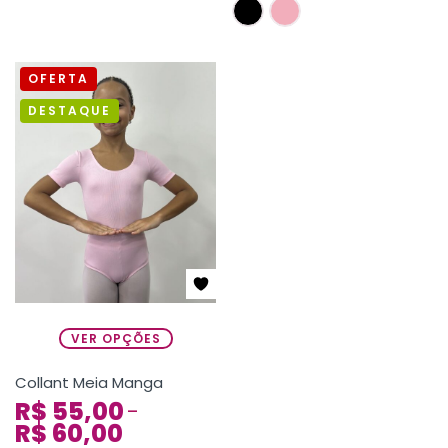
OFERTA
DESTAQUE
VER OPÇÕES
Collant Meia Manga
R$
55,00
–
R$
60,00