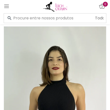
0
Entrar
Lembre de mim
Esqueceu a senha?
CONECTE-SE
CRIAR UMA CONTA