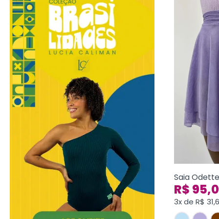
Saia Odett
R$
95,
3x de
R$
31,