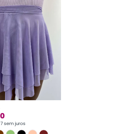
e
00
67
sem juros