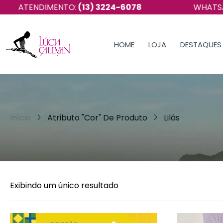
ENDIMENTO:
(13) 3224-6078
WHATSAPP:
(13
HOME
LOJA
DESTAQUES
Início
Atributo "Cor" De Produto
Lilás
Exibindo um único resultado