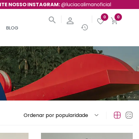
 INSTAGRAM:
@luciacalimanoficial
R. LUCAS 
0
0
BLOG
Ordenar por popularidade