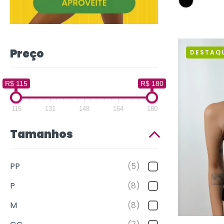
Preço
DESTAQ
R$ 115
R$ 180
115
131
148
164
180
Tamanhos
PP
(5)
P
(8)
M
(8)