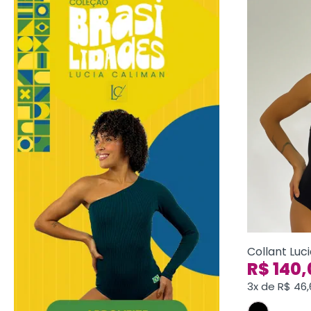
Collant Luc
R$
140,
3x de
R$
46,