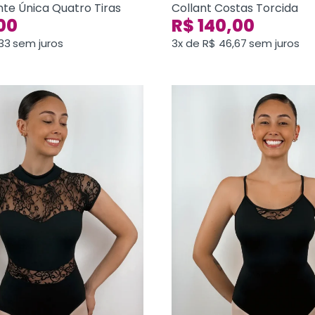
nte Única Quatro Tiras
Collant Costas Torcida
00
R$
140,00
33
sem juros
3x de
R$
46,67
sem juros