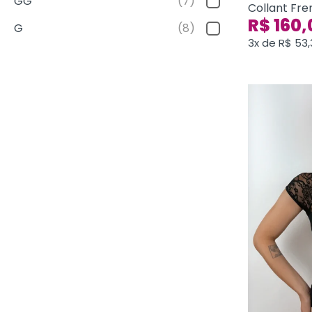
GG
(7)
Collant Fre
R$
160,
G
(8)
3x de
R$
53,