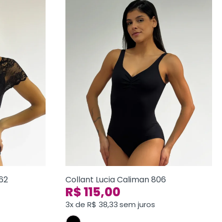
062
Collant Lucia Caliman 806
R$
115,00
3x de
R$
38,33
sem juros