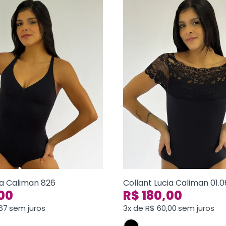
ia Caliman 826
Collant Lucia Caliman 01.
00
R$
180,00
67
sem juros
3x de
R$
60,00
sem juros