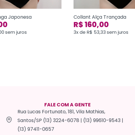
nga Japonesa
Collant Alça Trançada
00
R$
160,00
00
sem juros
3x de
R$
53,33
sem juros
FALE COM A GENTE
Rua Lucas Fortunato, 181, Vila Mathias,
Santos/SP (13) 3224-6078 | (13) 99610-9543 |
(13) 97411-0657