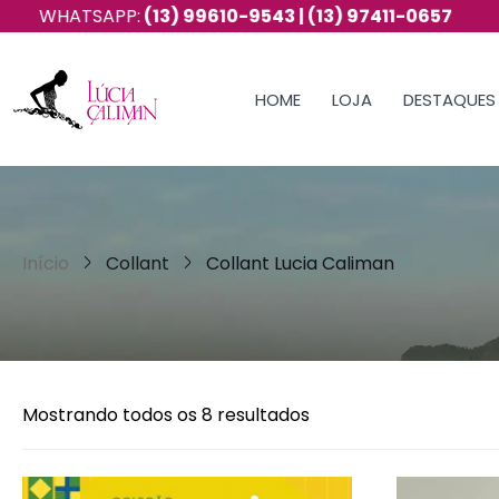
APP:
(13) 99610-9543 | (13) 97411-0657
FRE
HOME
LOJA
DESTAQUES
Início
Collant
Collant Lucia Caliman
Mostrando todos os 8 resultados