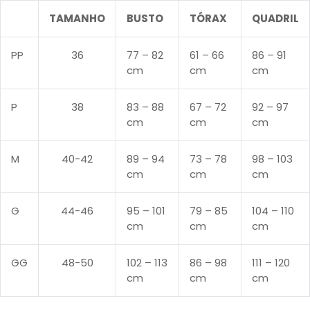
TAMANHO
BUSTO
TÓRAX
QUADRIL
Entrar
PP
36
77 – 82
61 – 66
86 – 91
cm
cm
cm
P
38
83 – 88
67 – 72
92 – 97
cm
cm
cm
M
40-42
89 – 94
73 – 78
98 – 103
Lembre de mim
Esqueceu a senha?
cm
cm
cm
CONECTE-SE
G
44-46
95 – 101
79 – 85
104 – 110
cm
cm
cm
CRIAR UMA CONTA
GG
48-50
102 – 113
86 – 98
111 – 120
cm
cm
cm